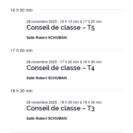
E
a
e
O
S
for
C
16 h 00 min
v
U
é
H
c
R
28
i
E
l
28 novembre 2025 - 16 h 10 min
à
17 h 20 min
h
R
g
Conseil de classe – T5
e
novembre
C
a
e
c
H
Salle Robert SCHUMAN
2025
t
t
r
E
i
i
17 h 00 min
c
o
o
h
n
28 novembre 2025 - 17 h 20 min
à
18 h 30 min
n
Conseil de classe – T4
e
d
n
e
e
Salle Robert SCHUMAN
e
z
v
t
18 h 30 min
u
u
n
n
e
28 novembre 2025 - 18 h 30 min
à
19 h 40 min
e
a
s
Conseil de classe – T3
d
É
v
Salle Robert SCHUMAN
a
v
i
t
è