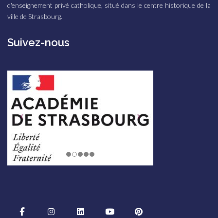
d'enseignement privé catholique, situé dans le centre historique de la
n
ville de Strasbourg.
e
m
Suivez-nous
e
n
t
s