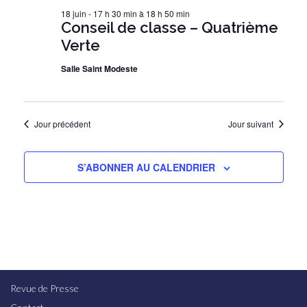
e
g
n
18 juin - 17 h 30 min
à
18 h 50 min
.
a
e
Conseil de classe – Quatrième
m
Verte
t
e
i
Salle Saint Modeste
n
o
t
n
Jour précédent
Jour suivant
d
e
S’ABONNER AU CALENDRIER
v
u
e
s
É
v
Revue de Presse
è