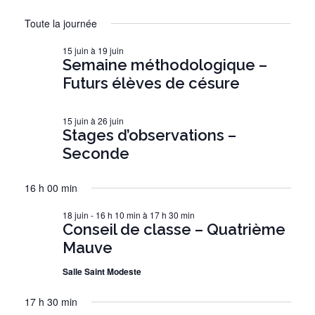
E
a
e
O
S
for
C
Toute la journée
v
U
é
H
c
R
18
i
E
l
15 juin
à
19 juin
h
R
g
Semaine méthodologique –
e
juin
C
a
e
c
Futurs élèves de césure
H
2026
t
t
r
E
i
i
c
15 juin
à
26 juin
o
o
Stages d’observations –
h
n
n
Seconde
e
d
n
e
e
e
16 h 00 min
z
v
t
u
18 juin - 16 h 10 min
à
17 h 30 min
u
Conseil de classe – Quatrième
n
n
e
Mauve
e
a
s
d
É
Salle Saint Modeste
v
a
v
i
t
17 h 30 min
è