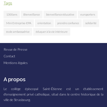
Tags
1300ans
Bienveillance
bienveillance éducative
europorters
Mini Entreprise-EPA
orientation
prendre confiance
solidarité
école ambassadrice
éduquer à la vie intérieure
Revue de Presse
Contact
Mentions légales
A propos
Le collège épiscopal Saint-Étienne est un établissement
d'enseignement privé catholique, situé dans le centre historique de la
ville de Strasbourg.