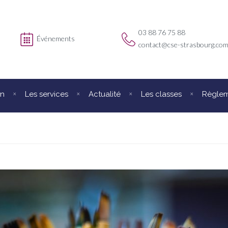
03 88 76 75 88
Événements
contact@cse-strasbourg.co
on
Les services
Actualité
Les classes
Règleme