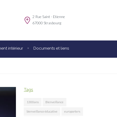
2 Rue Saint - Etienne
m
67000 Strasbourg
nt intérieur
Documents et liens
Tags
1300ans
Bienveillance
bienveillance éducative
europorters