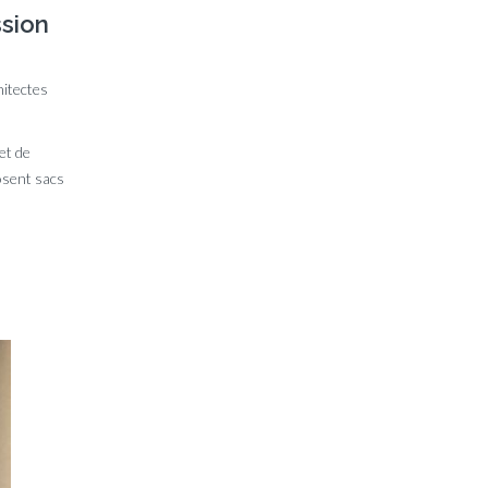
ssion
hitectes
et de
posent sacs