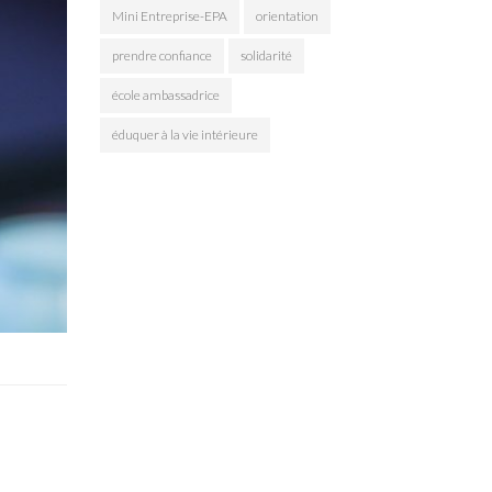
Mini Entreprise-EPA
orientation
prendre confiance
solidarité
école ambassadrice
éduquer à la vie intérieure