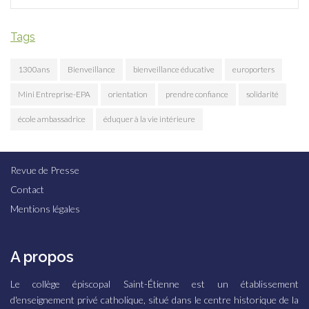
Tags
1300ans
Bienveillance
bienveillance éducative
europorters
Mini Entreprise-EPA
orientation
prendre confiance
solidarité
école ambassadrice
éduquer à la vie intérieure
Revue de Presse
Contact
Mentions légales
A propos
Le collège épiscopal Saint-Étienne est un établissement
d'enseignement privé catholique, situé dans le centre historique de la